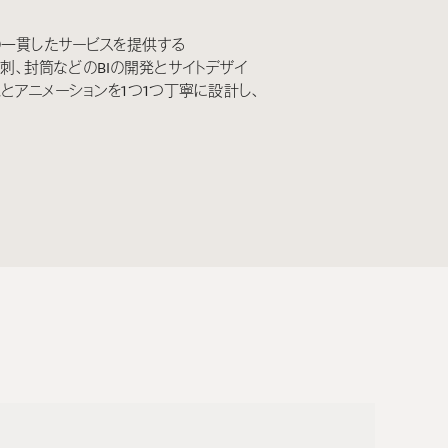
の一貫したサービスを提供する
名刺、封筒などのBIの開発とサイトデザイ
とアニメーションを1つ1つ丁寧に設計し、