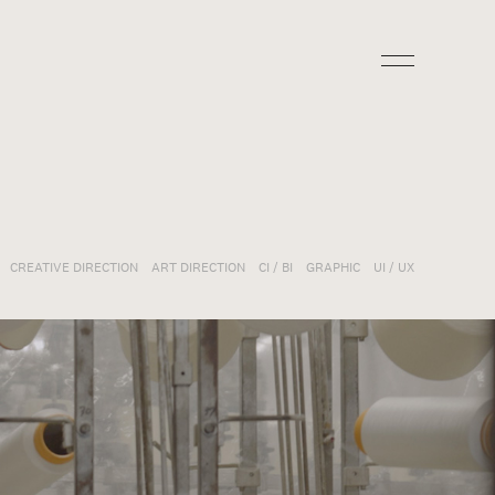
CREATIVE DIRECTION
ART DIRECTION
CI / BI
GRAPHIC
UI / UX